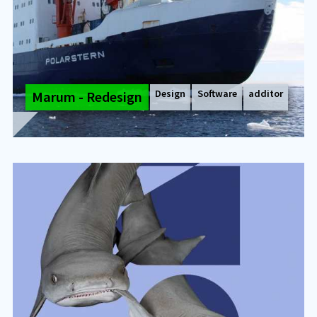
Design
Software
additor
Ma­rum - Re­de­sign