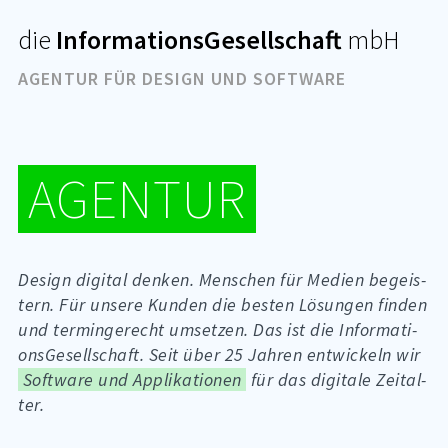
Zum
die
InformationsGesellschaft
mbH
Inhalt
AGENTUR FÜR DESIGN UND SOFTWARE
Seitenpfad:
AGEN­TUR
De­sign di­gi­tal den­ken. Men­schen für Me­di­en be­geis­
tern. Für un­se­re Kun­den die bes­ten Lö­sun­gen fin­den
und ter­min­ge­recht um­set­zen. Das ist die In­for­ma­ti­
ons­Ge­sell­schaft. Seit über 25 Jah­ren ent­wi­ckeln wir
Software und Applikationen
für das di­gi­ta­le Zeit­al­
ter.