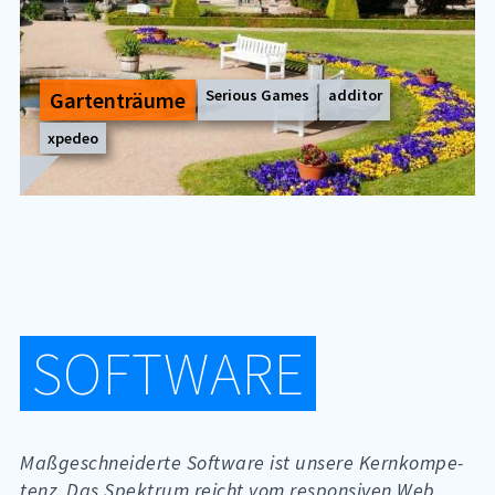
Serious Games
additor
Gar­ten­träu­me
xpedeo
SOFT­WARE
Maß­ge­schnei­der­te Soft­ware ist un­se­re Kern­kom­pe­
tenz. Das Spek­trum reicht vom re­s­pon­siven Web