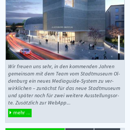
Wir freu­en uns sehr, in den kom­men­den Jah­ren
ge­mein­sam mit dem Team vom Stadt­mu­se­um Ol­
den­burg ein neu­es Me­dia­gui­de-Sys­tem zu ver­
wirk­li­chen – zu­nächst für das neue Stadt­mu­se­um
und spä­ter noch für zwei wei­te­re Aus­stel­lungs­or­
te. Zu­sätz­lich zur WebApp...
mehr ...