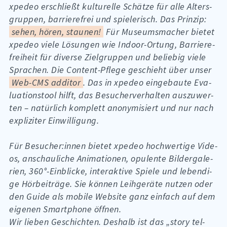
xpe­deo er­schließt kul­tu­rel­le Schät­ze für alle Al­ters­
grup­pen, bar­rie­re­frei und spie­le­risch. Das Prin­zip:
sehen, hören, staunen!
Für Mu­se­ums­ma­cher bie­tet
xpe­deo vie­le Lö­sun­gen wie In­door-Or­tung, Bar­rie­re­
frei­heit für di­ver­se Ziel­grup­pen und be­lie­big vie­le
Spra­chen. Die Con­tent-Pfle­ge ge­schieht über un­ser
Web-CMS additor
. Das in xpe­deo ein­ge­bau­te Eva­
lua­ti­ons­tool hilft, das Be­su­cher­ver­hal­ten aus­zu­wer­
ten – na­tür­lich kom­plett an­ony­mi­siert und nur nach
ex­pli­zi­ter Ein­wil­li­gung.
Für Be­su­cher:in­nen bie­tet xpe­deo hoch­wer­ti­ge Vi­de­
os, an­schau­li­che Ani­ma­tio­nen, opu­len­te Bil­der­ga­le­
ri­en, 360°-Ein­bli­cke, in­ter­ak­ti­ve Spie­le und le­ben­di­
ge Hör­bei­trä­ge. Sie kön­nen Leih­ge­rä­te nut­zen oder
den Gui­de als mo­bi­le Web­site ganz ein­fach auf dem
ei­ge­nen Smart­pho­ne öff­nen.
Wir lie­ben Ge­schich­ten. Des­halb ist das „sto­ry tel­