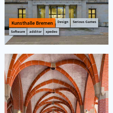
Design
Serious Games
Kunst­hal­le Bre­men
Software
additor
xpedeo