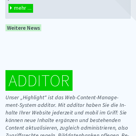
mehr ...
Weitere News
AD­DI­TOR
Un­ser „High­light“ ist das Web-Con­tent-Ma­nage­
ment-Sys­tem ad­di­tor. Mit ad­di­tor ha­ben Sie die In­
hal­te Ih­rer Web­site je­der­zeit und mo­bil im Griff: Sie
kön­nen neue In­hal­te er­gän­zen und be­ste­hen­den
Con­tent ak­tua­li­sie­ren, zu­gleich ad­mi­nis­trie­ren, also
Zu­griffs­rech­te re­geln, Bild­da­ten­ban­ken pfle­gen, Re­