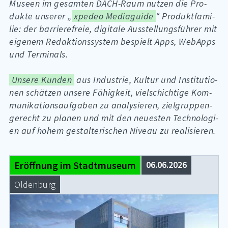
Mu­se­en im ge­sam­ten DACH-Raum nut­zen die Pro­
duk­te un­se­rer „
xpedeo Mediaguide
“ Pro­dukt­fa­mi­
lie: der bar­rie­re­freie, di­gi­ta­le Aus­stel­lungs­füh­rer mit
ei­ge­nem Re­dak­ti­ons­sys­tem be­spielt Apps, WebApps
und Ter­mi­nals.
Unsere Kunden
aus In­dus­trie, Kul­tur und In­sti­tu­tio­
nen schät­zen un­se­re Fä­hig­keit, viel­schich­ti­ge Kom­
mu­ni­ka­ti­ons­auf­ga­ben zu ana­ly­sie­ren, ziel­grup­pen­
ge­recht zu pla­nen und mit den neu­es­ten Tech­no­lo­gi­
en auf ho­hem ge­stal­te­ri­schen Ni­veau zu rea­li­sie­ren.
Eröffnung im Stadtmuseum
06.06.2026
Ol­den­burg