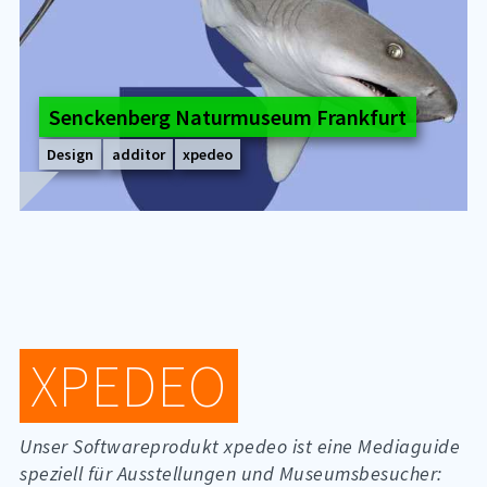
Sencken­berg Na­tur­mu­se­um Frank­furt
Design
additor
xpedeo
XPE­DEO
Un­ser Soft­ware­pro­dukt xpe­deo ist eine Me­dia­gui­de
spe­zi­ell für Aus­stel­lun­gen und Mu­se­ums­be­su­cher: