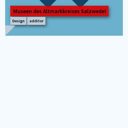
Mu­se­en des Alt­mark­krei­ses Salz­we­del
Design
additor