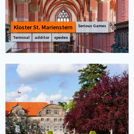
Serious Games
Klos­ter St. Ma­ri­en­s­tern
Terminal
additor
xpedeo