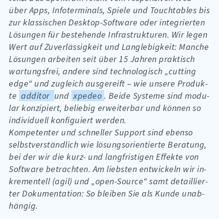
über Apps, In­fo­ter­mi­nals, Spie­le und Touch­ta­bles bis
zur klas­si­schen Desk­top-Soft­ware oder in­te­grier­ten
Lö­sun­gen für be­ste­hen­de In­fra­struk­tu­ren. Wir le­gen
Wert auf Zu­ver­läs­sig­keit und Lang­le­big­keit: Man­che
Lö­sun­gen ar­bei­ten seit über 15 Jah­ren prak­tisch
war­tungs­frei, an­de­re sind tech­no­lo­gisch „cut­ting
edge“ und zu­gleich aus­ge­reift – wie un­se­re Pro­duk­
te
additor
und
xpedeo
. Bei­de Sys­te­me sind mo­du­
lar kon­zi­piert, be­lie­big er­wei­ter­bar und kön­nen so
in­di­vi­du­ell kon­fi­gu­iert wer­den.
Kom­pe­ten­ter und schnel­ler Sup­port sind eben­so
selbst­ver­ständ­lich wie lö­sungs­ori­en­tier­te Be­ra­tung,
bei der wir die kurz- und lang­fris­ti­gen Ef­fek­te von
Soft­ware be­trach­ten. Am liebs­ten ent­wi­ckeln wir in­
kre­men­tell (agil) und „open-Sour­ce“ samt de­tail­lier­
ter Do­ku­men­ta­ti­on: So blei­ben Sie als Kun­de un­ab­
hän­gig.