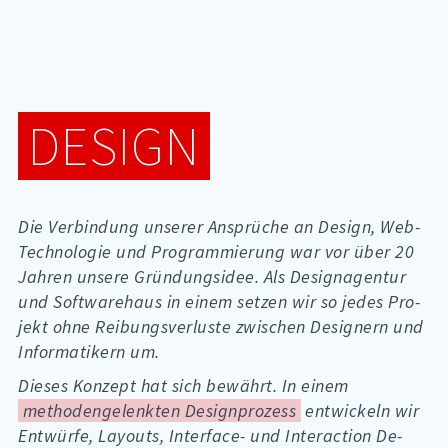
DE­SIGN
Die Ver­bin­dung un­se­rer An­sprü­che an De­sign, Web-
Tech­no­lo­gie und Pro­gram­mie­rung war vor über 20
Jah­ren un­se­re Grün­dungs­idee. Als De­si­gnagen­tur
und Soft­ware­haus in ei­nem set­zen wir so je­des Pro­
jekt ohne Rei­bungs­ver­lus­te zwi­schen De­si­gnern und
In­for­ma­ti­kern um.
Die­ses Kon­zept hat sich be­währt. In ei­nem
methodengelenkten Designprozess
ent­wi­ckeln wir
Ent­wür­fe, Lay­outs, In­ter­face- und In­ter­ac­tion De­