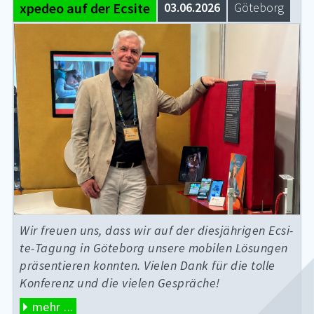
xpedeo auf der Ecsite
03.06.2026
Gö­te­borg
Wir freu­en uns, dass wir auf der dies­jäh­ri­gen Ec­si­
te-Ta­gung in Gö­te­borg un­se­re mo­bi­len Lö­sun­gen
prä­sen­tie­ren konn­ten. Vie­len Dank für die tol­le
Kon­fe­renz und die vie­len Ge­sprä­che!
mehr ...