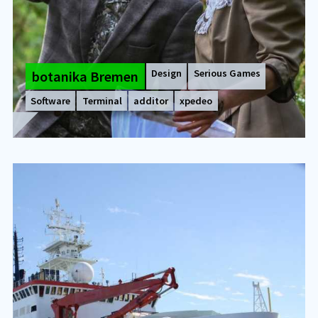
Design
Serious Games
bo­ta­ni­ka Bre­men
Software
Terminal
additor
xpedeo