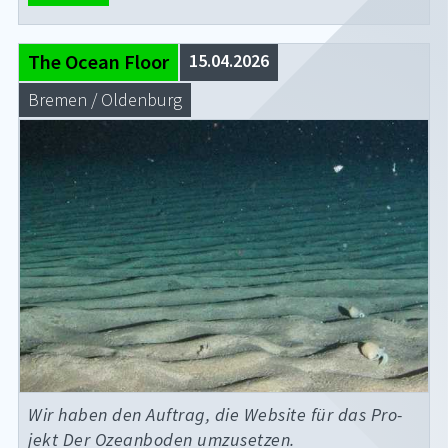
The Ocean Floor
15.04.2026
Bre­men / Ol­den­burg
Wir ha­ben den Auf­trag, die Web­site für das Pro­
jekt Der Oze­an­bo­den um­zu­set­zen.