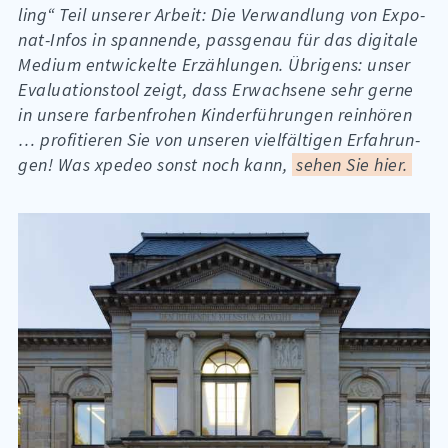
ling“ Teil un­se­rer Ar­beit: Die Ver­wand­lung von Ex­po­
nat-In­fos in span­nen­de, pass­ge­nau für das di­gi­ta­le
Me­di­um ent­wi­ckel­te Er­zäh­lun­gen. Übri­gens: un­ser
Eva­lua­ti­ons­tool zeigt, dass Er­wach­se­ne sehr ger­ne
in un­se­re far­ben­fro­hen Kin­der­füh­run­gen rein­hö­ren
… pro­fi­tie­ren Sie von un­se­ren viel­fäl­ti­gen Er­fah­run­
gen! Was xpe­deo sonst noch kann,
sehen Sie hier.