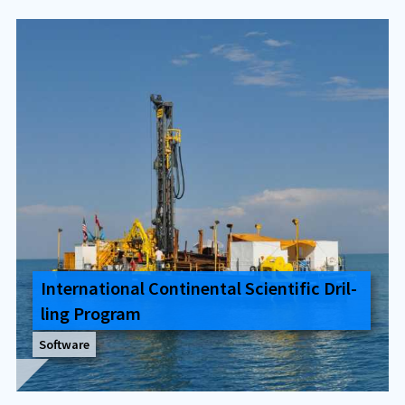
In­ter­na­tio­nal Con­ti­nen­tal Sci­en­ti­fic Dril­
ling Pro­gram
Software