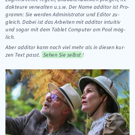
dak­teu­re ver­wal­ten u.s.w. Der Name ad­di­tor ist Pro­
gramm: Sie wer­den Ad­mi­nis­tra­tor und Edi­tor zu­
gleich. Da­bei ist das Ar­bei­ten mit ad­di­tor in­tui­tiv
und so­gar mit dem Ta­blet Com­pu­ter am Pool mög­
lich.
Aber ad­di­tor kann noch viel mehr als in die­sen kur­
zen Text passt.
Sehen Sie selbst
!