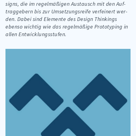
signs, die im re­gel­mä­ßi­gen Aus­tausch mit den Auf­
trag­ge­bern bis zur Um­set­zungs­rei­fe ver­fei­nert wer­
den. Da­bei sind Ele­men­te des De­sign Thin­kings
eben­so wich­tig wie das re­gel­mä­ßi­ge Pro­to­typ­ing in
al­len Ent­wick­lungs­stu­fen.