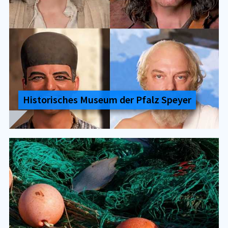
His­to­ri­sches Mu­se­um der Pfalz Spey­er