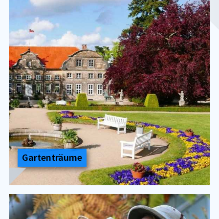
Gar­ten­träu­me