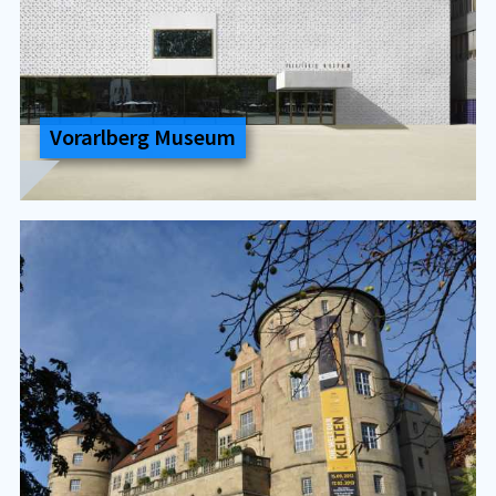
Vor­arl­berg Mu­se­um