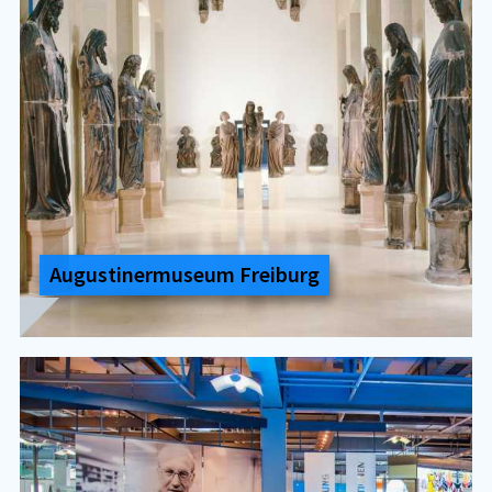
Au­gus­ti­ner­mu­se­um Frei­burg