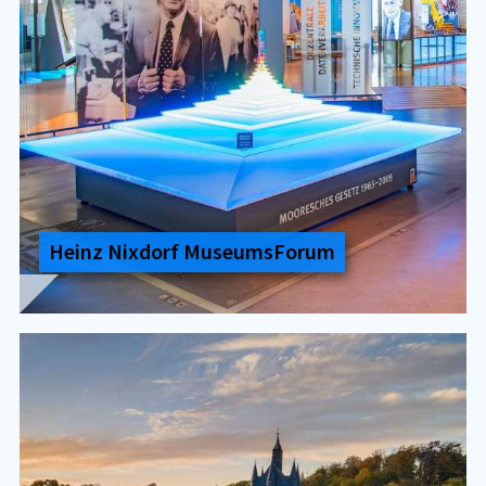
Heinz Nix­dorf Mu­se­ums­Fo­rum