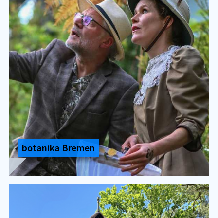
bo­ta­ni­ka Bre­men