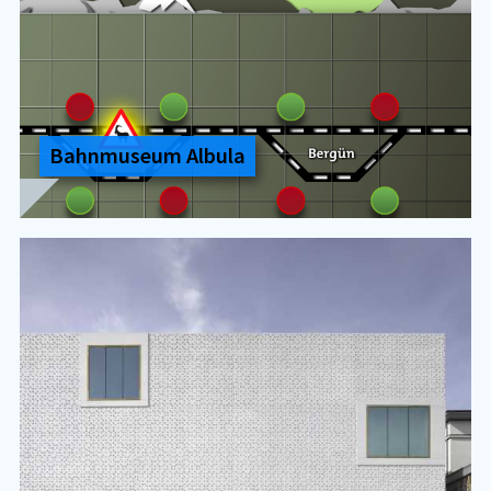
Bahn­mu­se­um Al­bu­la