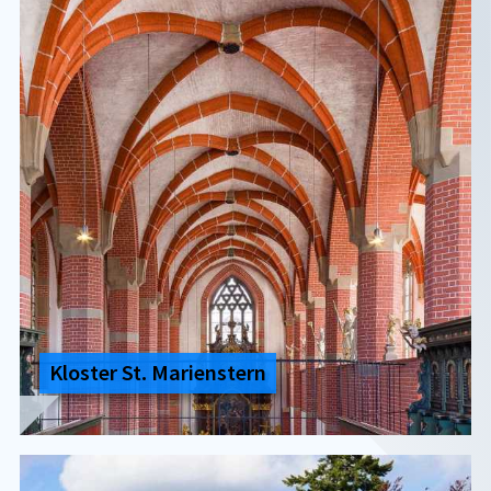
Klos­ter St. Ma­ri­en­s­tern