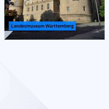
Lan­des­mu­se­um Würt­tem­berg