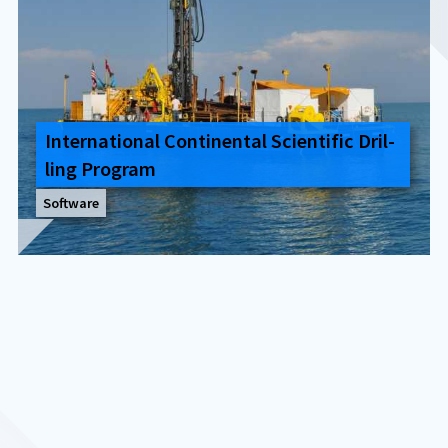
In­ter­na­tio­nal Con­ti­nen­tal Sci­en­ti­fic Dril­
ling Pro­gram
Software