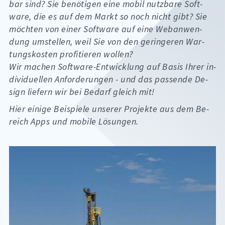
bar sind? Sie be­nö­ti­gen eine mo­bil nutz­ba­re Soft­
ware, die es auf dem Markt so noch nicht gibt? Sie
möch­ten von ei­ner Soft­ware auf eine Web­an­wen­
dung um­stel­len, weil Sie von den ge­rin­ge­ren War­
tungs­kos­ten pro­fi­tie­ren wol­len?
Wir ma­chen Soft­ware-Ent­wick­lung auf Ba­sis Ih­rer in­
di­vi­du­el­len An­for­de­run­gen - und das pas­sen­de De­
sign lie­fern wir bei Be­darf gleich mit!
Hier ei­ni­ge Bei­spie­le un­se­rer Pro­jek­te aus dem Be­
reich Apps und mo­bi­le Lö­sun­gen.