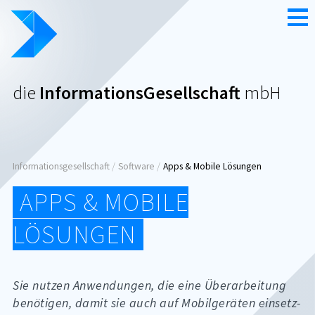
Zum
Nav
Inhalt
die
InformationsGesellschaft
mbH
Seitenpfad:
Informationsgesellschaft
Software
Apps & Mobile Lösungen
APPS & MOBILE
LÖSUNGEN
Sie nut­zen An­wen­dun­gen, die eine Übe­r­ar­bei­tung
be­nö­ti­gen, da­mit sie auch auf Mo­bil­ge­rä­ten ein­setz­