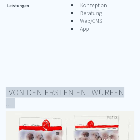
Konzeption
Leistungen
Beratung
Web/CMS
App
VON DEN ERS­TEN ENT­WÜR­FEN
...