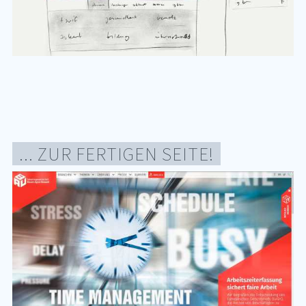
... ZUR FER­TI­GEN SEI­TE!