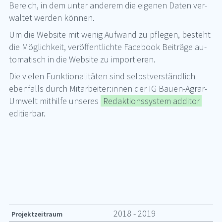
Be­reich, in dem un­ter an­de­rem die ei­ge­nen Da­ten ver­
wal­tet wer­den kön­nen.
Um die Web­site mit we­nig Auf­wand zu pfle­gen, be­steht
die Mög­lich­keit, ver­öf­fent­lich­te Face­book Bei­trä­ge au­
to­ma­tisch in die Web­site zu im­por­tie­ren.
Die vie­len Funk­tio­na­li­tä­ten sind selbst­ver­ständ­lich
eben­falls durch Mit­ar­bei­ter:in­nen der IG Bau­en-Agrar-
Um­welt mit­hil­fe un­se­res
Redaktionssystem additor
edi­tier­bar.
2018 - 2019
Projektzeitraum