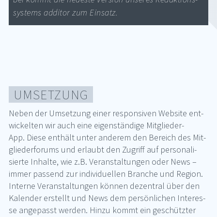
sys­tems ad­di­tor zum Ein­satz.
UM­SET­ZUNG
Ne­ben der Um­set­zung ei­ner re­s­pon­siven Web­site ent­
wi­ckel­ten wir auch eine ei­gen­stän­di­ge Mit­glie­der-
App. Die­se ent­hält un­ter an­de­rem den Be­reich des Mit­
glie­der­fo­rums und er­laubt den Zu­griff auf per­so­na­li­
sier­te In­hal­te, wie z.B. Ver­an­stal­tun­gen oder News –
im­mer pas­send zur in­di­vi­du­el­len Bran­che und Re­gi­on.
In­ter­ne Ver­an­stal­tun­gen kön­nen de­zen­tral über den
Ka­len­der er­stellt und News dem per­sön­li­chen In­ter­es­
se an­ge­passt wer­den. Hin­zu kommt ein ge­schütz­ter