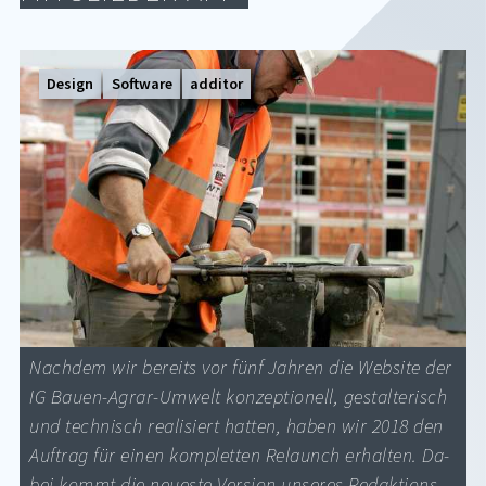
Design
Software
additor
Nach­dem wir be­reits vor fünf Jah­ren die Web­site der
IG Bau­en-Agrar-Um­welt kon­zep­tio­nell, ge­stal­te­risch
und tech­nisch rea­li­siert hat­ten, ha­ben wir 2018 den
Auf­trag für ei­nen kom­plet­ten Re­launch er­hal­ten. Da­
bei kommt die neu­es­te Ver­si­on un­se­res Re­dak­ti­ons­