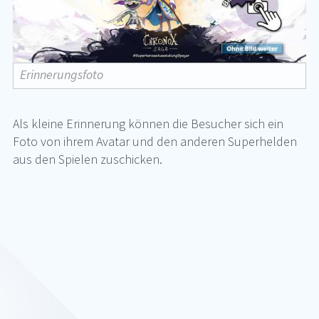
Erinnerungsfoto
Als klei­ne Er­in­ne­rung kön­nen die Be­su­cher sich ein
Foto von ih­rem Ava­tar und den an­de­ren Su­per­hel­den
aus den Spie­len zu­schi­cken.