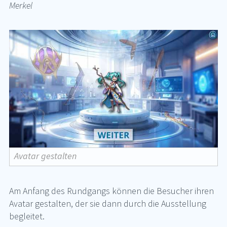
Merkel
Avatar gestalten
Am An­fang des Rund­gangs kön­nen die Be­su­cher ih­ren
Ava­tar ge­stal­ten, der sie dann durch die Aus­stel­lung
be­glei­tet.