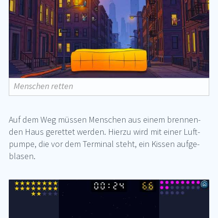
Menschen retten
Auf dem Weg müs­sen Men­schen aus ei­nem bren­nen­
den Haus ge­ret­tet wer­den. Hier­zu wird mit ei­ner Luft­
pum­pe, die vor dem Ter­mi­nal steht, ein Kis­sen auf­ge­
bla­sen.