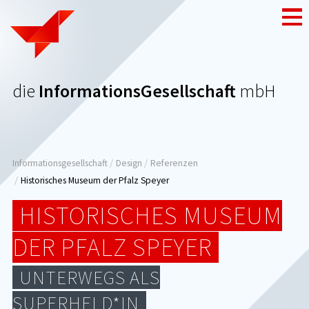
Zum
Nav
Inhalt
die
InformationsGesellschaft
mbH
Seitenpfad:
Informationsgesellschaft
Design
Referenzen
Historisches Museum der Pfalz Speyer
HISTORISCHES MUSEUM
DER PFALZ SPEYER
UNTERWEGS ALS
SUPERHELD*IN