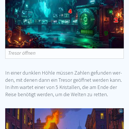
Tresor öffnen
In ei­ner dunk­len Höh­le müs­sen Zah­len ge­fun­den wer­
den, mit de­nen dann ein Tre­sor ge­öff­net wer­den kann.
In ihm war­tet ei­ner von 5 Kris­tal­len, die am Ende der
Rei­se be­nö­tigt wer­den, um die Wel­ten zu ret­ten.