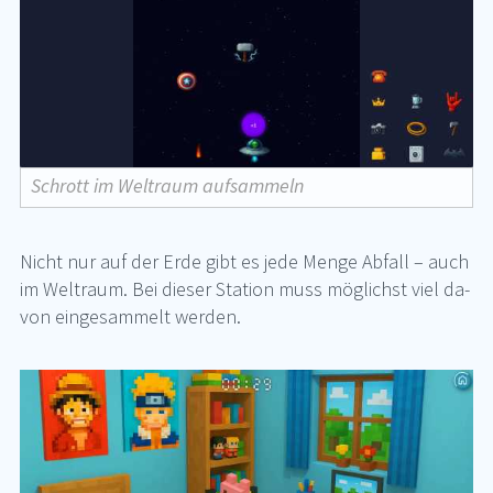
Schrott im Weltraum aufsammeln
Nicht nur auf der Erde gibt es jede Men­ge Ab­fall – auch
im Welt­raum. Bei die­ser Sta­ti­on muss mög­lichst viel da­
von ein­ge­sam­melt wer­den.