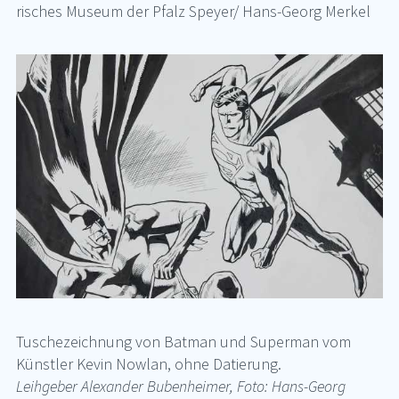
ri­sches Mu­se­um der Pfalz Spey­er/ Hans-Ge­org Mer­kel
Tu­sche­zeich­nung von Bat­man und Su­per­man vom
Künst­ler Ke­vin Now­lan, ohne Da­tie­rung.
Leihgeber Alexander Bubenheimer,
Foto: Hans-Georg