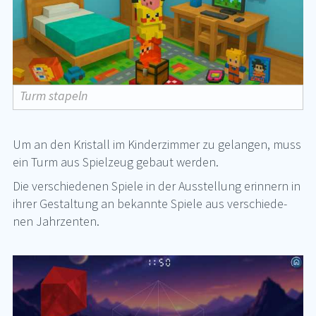
Turm stapeln
Um an den Kris­tall im Kin­der­zim­mer zu ge­lan­gen, muss
ein Turm aus Spiel­zeug ge­baut wer­den.
Die ver­schie­de­nen Spie­le in der Aus­stel­lung er­in­nern in
ih­rer Ge­stal­tung an be­kann­te Spie­le aus ver­schie­de­
nen Jahr­zen­ten.