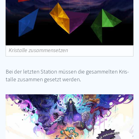
Kristalle zusammensetzen
Bei der letz­ten Sta­ti­on müs­sen die ge­sam­mel­ten Kris­
tal­le zu­sam­men ge­setzt wer­den.