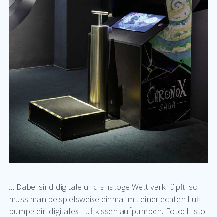
... Da­bei sind di­gi­ta­le und ana­lo­ge Welt ver­knüpft: so
muss man bei­spiels­wei­se ein­mal mit ei­ner ech­ten Luft­
pum­pe ein di­gi­ta­les Luft­kis­sen auf­pum­pen. Foto: His­to­