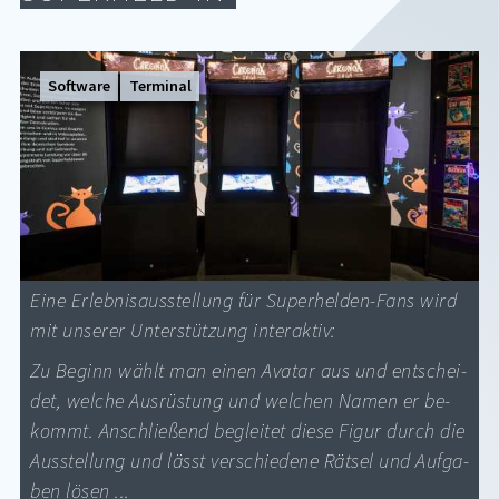
Software
Terminal
Eine Er­leb­nis­aus­stel­lung für Su­per­hel­den-Fans wird
mit un­se­rer Un­ter­stüt­zung in­ter­ak­tiv:
Zu Be­ginn wählt man ei­nen Ava­tar aus und ent­schei­
det, wel­che Aus­rüs­tung und wel­chen Na­men er be­
kommt. An­schlie­ßend be­glei­tet die­se Fi­gur durch die
Aus­stel­lung und lässt ver­schie­de­ne Rät­sel und Auf­ga­
ben lö­sen ...