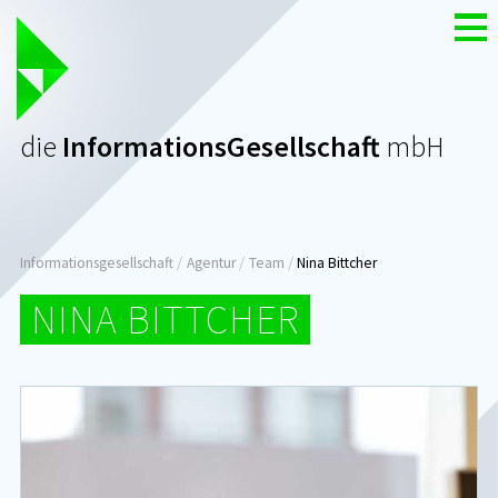
Zum
Nav
Inhalt
die
InformationsGesellschaft
mbH
Seitenpfad:
Informationsgesellschaft
Agentur
Team
Nina Bittcher
NINA BITTCHER