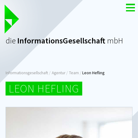
Zum
Nav
Inhalt
die
InformationsGesellschaft
mbH
Seitenpfad:
Informationsgesellschaft
Agentur
Team
Leon Hefling
LEON HEFLING