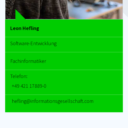
Leon Hefling
Software-Entwicklung
Fachinformatiker
Telefon:
+49 421 17889-0
hef­ling@in­for­ma­ti­ons­ge­sell­schaft.com