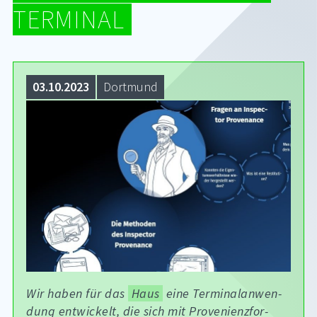
TERMINAL
03.10.2023
Dort­mund
Wir ha­ben für das
Haus
eine Ter­mi­nal­an­wen­
dung ent­wi­ckelt, die sich mit Pro­ve­ni­en­z­for­