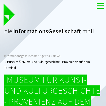
Zum
Nav
Inhalt
die
InformationsGesellschaft
mbH
Seitenpfad:
Informationsgesellschaft
Agentur
News
Museum für Kunst- und Kulturgeschichte - Provenienz auf dem
Terminal
MUSEUM FÜR KUNST-
UND KULTURGESCHICHTE
- PROVENIENZ AUF DEM