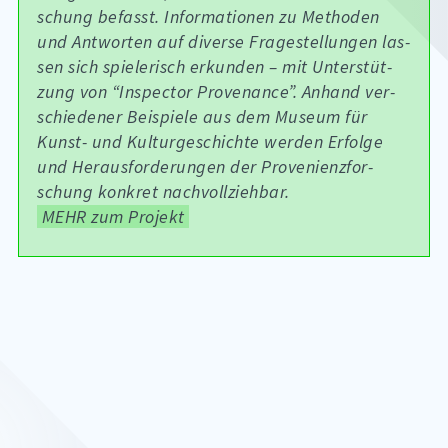
schung be­fasst. In­for­ma­tio­nen zu Me­tho­den
und Ant­wor­ten auf di­ver­se Fra­ge­stel­lun­gen las­
sen sich spie­le­risch er­kun­den – mit Un­ter­stüt­
zung von “In­spec­tor Pro­ven­an­ce”. An­hand ver­
schie­de­ner Bei­spie­le aus dem Mu­se­um für
Kunst- und Kul­tur­ge­schich­te wer­den Er­fol­ge
und Her­aus­for­de­run­gen der Pro­ve­ni­en­z­for­
schung kon­kret nach­voll­zieh­bar.
MEHR zum Projekt